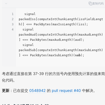
复制代码
1
   signal 
2
packedIss[computeIntChunkLength(issFieldLengt
3
h)] <== PackBytes(maxIssLength)(iss);

4
  signal 
packedAud[computeIntChunkLength(maxAudLength)
] <== PackBytes(maxAudLength)(aud);

  signal 
packedSub[computeIntChunkLength(maxSubLength)
] <== PackBytes(maxSubLength)(
sub
)
;

考虑通过直接在第 37-39 行的方括号内使用预先计算的值来简
化代码。
更新
：已在提交
0548942
的
pull request #40
中解决。