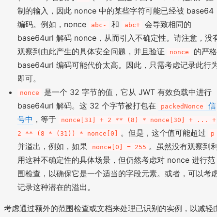
制的输入，因此 nonce 中的某些字符可能已经被 base64
编码。例如，nonce
和
会导致相同的
abc-
abc+
base64url 解码 nonce，从而引入不确定性。请注意，没
观察到由此产生的具体安全问题，并且验证
的严
nonce
base64url 编码可能代价太高。因此，只需考虑记录此行
即可。
是一个 32 字节的值，它从 JWT 有效负载中进行
nonce
base64url 解码。这 32 个字节被打包在
信
packedNonce
号中
，等于
nonce[31] + 2 ** (8) * nonce[30] + ... +
。但是，这个值可能超过
2 ** (8 * (31)) * nonce[0]
p
并溢出，例如，如果
。虽然没有观察到
nonce[0] = 255
用这种不确定性的具体场景，但仍然考虑对 nonce 进行范
围检查，以确保它是一个适当的字段元素。或者，可以考
记录这种潜在的溢出。
考虑通过额外的范围检查或文档来处理已识别的实例，以减轻