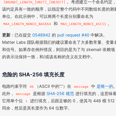
。考虑建立一个命名约定
[BOUND]_LENGTH_[UNIT]_[OBJECT]
该约定具有一致的顺序，以指定整个代码中不同数组长度的测
单位。在此示例中，可以将两个长度分别重命名为
和
。
MAX_LENGTH_NONCE_BASE64
MAX_LENGTH_NONCE_ASCII
更新
：已在提交
0548942
的
pull request #40
中解决。
Matter Labs 团队根据我们的建议重命名了大多数常量、变量
和信号。如果存在例外情况，则目的是为了与 zkemail 依赖项
的表示法保持一致，和/或该名称的含义在文档中。
危险的 SHA-256 填充长度
电路约束字符
（ASCII 中的“.”）在
中
是唯一的
46
message
此外，
是根据
SHA-256 规范
进行填充的，这意味
message
它用单个位
进行填充，后跟足够的 0，使其与 448 模 512
1
同余，然后是其长度作为 64 位数字。