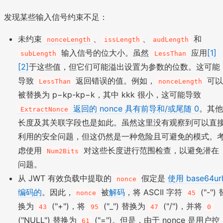
发现某些输入信号约束不足：
未约束
、
、
和
nonceLength
issLength
audLength
输入信号的位大小。虽然
应用
[1]
subLength
LessThan
[2]
于这些值，但它们可能溢出设置为参数的位数。这可能
导致
返回错误的值。例如，
可以
LessThan
nonceLength
被替换为 p−kp-kp−k，其中 kkk 很小，这可能导致
返回的 nonce 具有前导和/或尾随 0
。其
ExtractNonce
长度及其关联字段也是如此。虽然这里没有观察到可以直
利用的安全问题，但这仍然是一种危险且可避免的模式。
虑使用
对这些长度进行范围检查，以避免潜在
Num2Bits
问题。
从 JWT 有效负载中提取的
假定是
使用 base64ur
nonce
编码的
。因此，
被
解码
，将 ASCII 字符
("-") 
nonce
45
换为
("+")，将
("_") 替换为
("/")，并将
43
95
47
0
("NULL") 替换为
("=")。但是，由于 nonce 是用户控
61