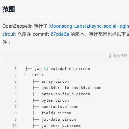
范围
OpenZeppelin 审计了
Moonsong-Labs/zksync-social-login
circuit
仓库在 commit
27cda6e
的版本。审计范围包括以下
件：
复制代码
1
 ├── jwt-
tx
-validation.circom

2
└── utils

3
    ├── array.circom

4
    ├── base64url-to-base64.circom

5
    ├── 
bytes
-to-field.circom

6
    ├── 
bytes
.circom

7
    ├── constants.circom

8
    ├── fields.circom

9
    ├── jwt-data.circom

10
    ├── jwt-verify.circom
