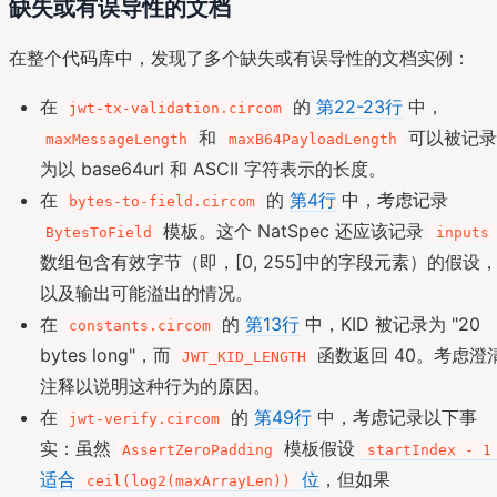
缺失或有误导性的文档
在整个代码库中，发现了多个缺失或有误导性的文档实例：
在
的
第22-23行
中，
jwt-tx-validation.circom
和
可以被记录
maxMessageLength
maxB64PayloadLength
为以 base64url 和 ASCII 字符表示的长度。
在
的
第4行
中，考虑记录
bytes-to-field.circom
模板。这个 NatSpec 还应该记录
BytesToField
inputs
数组包含有效字节（即，[0, 255]中的字段元素）的假设
以及输出可能溢出的情况。
在
的
第13行
中，KID 被记录为 "20
constants.circom
bytes long"，而
函数返回 40。考虑澄
JWT_KID_LENGTH
注释以说明这种行为的原因。
在
的
第49行
中，考虑记录以下事
jwt-verify.circom
实：虽然
模板假设
AssertZeroPadding
startIndex - 1
适合
位
，但如果
ceil(log2(maxArrayLen))