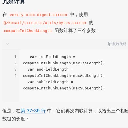
冗余计算
在
中，使用
verify-oidc-digest.circom
的
@zkemail/circuits/utils/bytes.circom
函数计算了三个参数：
computeIntChunkLength
复制代码
1
var
 issFieldLength = 
2
computeIntChunkLength(maxIssLength);

3
var
 audFieldLength = 
4
computeIntChunkLength(maxAudLength);

var
 subFieldLength = 
computeIntChunkLength(maxSubLength);

但是，在
第 37-39 行
中，它们再次内联计算，以给出三个相
数组的长度：