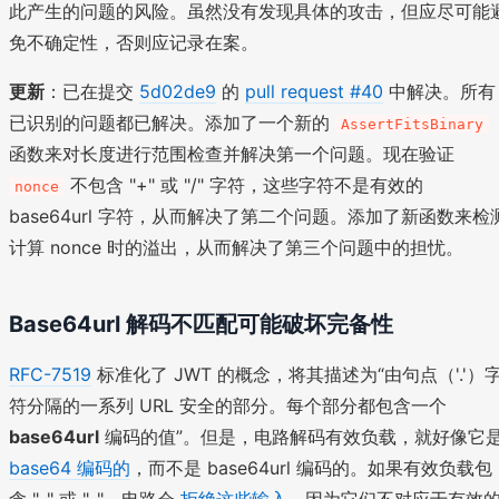
此产生的问题的风险。虽然没有发现具体的攻击，但应尽可能
免不确定性，否则应记录在案。
更新
：已在提交
5d02de9
的
pull request #40
中解决。所有
已识别的问题都已解决。添加了一个新的
AssertFitsBinary
函数来对长度进行范围检查并解决第一个问题。现在验证
不包含 "+" 或 "/" 字符，这些字符不是有效的
nonce
base64url 字符，从而解决了第二个问题。添加了新函数来检
计算 nonce 时的溢出，从而解决了第三个问题中的担忧。
Base64url 解码不匹配可能破坏完备性
RFC-7519
标准化了 JWT 的概念，将其描述为“由句点（'.'）
符分隔的一系列 URL 安全的部分。每个部分都包含一个
base64url
编码的值”。但是，电路解码有效负载，就好像它
base64 编码的
，而不是 base64url 编码的。如果有效负载包
含 "-" 或 "_"，电路会
拒绝这些输入
，因为它们不对应于有效