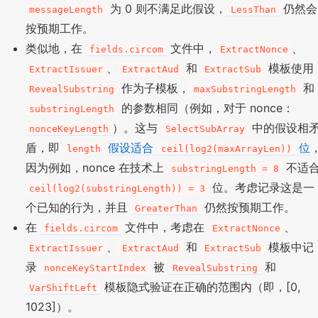
为 0 则不满足此假设，
仍然会
messageLength
LessThan
按预期工作。
类似地，在
文件中，
、
fields.circom
ExtractNonce
、
和
模板使用
ExtractIssuer
ExtractAud
ExtractSub
作为子模板，
和
RevealSubstring
maxSubstringLength
的参数相同（例如，对于 nonce：
substringLength
）。这与
中的假设相
nonceKeyLength
SelectSubArray
盾，即
假设适合
位
length
ceil(log2(maxArrayLen))
因为例如，nonce 在技术上
不适
substringLength = 8
位。考虑记录这是一
ceil(log2(substringLength)) = 3
个已知的行为，并且
仍然按预期工作。
GreaterThan
在
文件中，考虑在
、
fields.circom
ExtractNonce
、
和
模板中记
ExtractIssuer
ExtractAud
ExtractSub
录
被
和
nonceKeyStartIndex
RevealSubstring
模板隐式验证在正确的范围内（即，[0,
VarShiftLeft
1023]）。