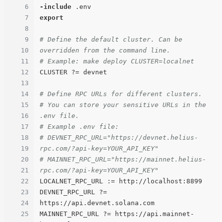
6
-include
7
export
8
9
# Define the default cluster. Can be 
10
overridden from the command line.
11
# Example: make deploy CLUSTER=localnet
12
CLUSTER ?= devnet

13
14
# Define RPC URLs for different clusters.
15
# You can store your sensitive URLs in the 
16
.env file.
17
# Example .env file:
18
# DEVNET_RPC_URL="https://devnet.helius-
19
rpc.com/?api-key=YOUR_API_KEY"
20
# MAINNET_RPC_URL="https://mainnet.helius-
21
rpc.com/?api-key=YOUR_API_KEY"
22
LOCALNET_RPC_URL := http://localhost:8899

23
DEVNET_RPC_URL ?= 
24
https://api.devnet.solana.com

25
MAINNET_RPC_URL ?= https://api.mainnet-