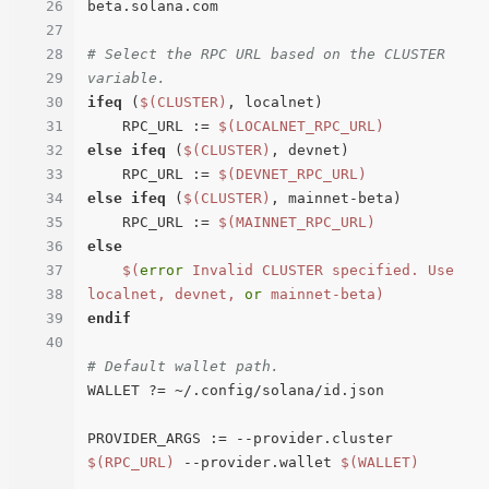
26
beta.solana.com

27
28
# Select the RPC URL based on the CLUSTER 
29
variable.
30
ifeq
 (
$(CLUSTER)
, localnet)

31
    RPC_URL := 
$(LOCALNET_RPC_URL)
32
else
ifeq
 (
$(CLUSTER)
, devnet)

33
    RPC_URL := 
$(DEVNET_RPC_URL)
34
else
ifeq
 (
$(CLUSTER)
, mainnet-beta)

35
    RPC_URL := 
$(MAINNET_RPC_URL)
36
else
37
$(
error
 Invalid CLUSTER specified. Use 
38
localnet, devnet, 
or
 mainnet-beta)
39
endif
40
# Default wallet path.
WALLET ?= ~/.config/solana/id.json

PROVIDER_ARGS := --provider.cluster 
$(RPC_URL)
 --provider.wallet 
$(WALLET)