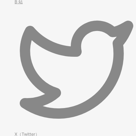
B 站
X（Twitter）