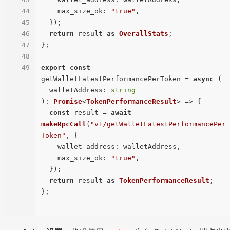
44
max_size_ok
: 
"true"
,

45
  });

46
return
 result 
as
OverallStats
;

47
};

48
49
export
const
getWalletLatestPerformancePerToken = 
async
 (

walletAddress
: 
string
): 
Promise
<
TokenPerformanceResult
> => {

const
 result = 
await
makeRpcCall
(
"v1/getWalletLatestPerformancePer
Token"
, {

wallet_address
: walletAddress,

max_size_ok
: 
"true"
,

  });

return
 result 
as
TokenPerformanceResult
;

};
