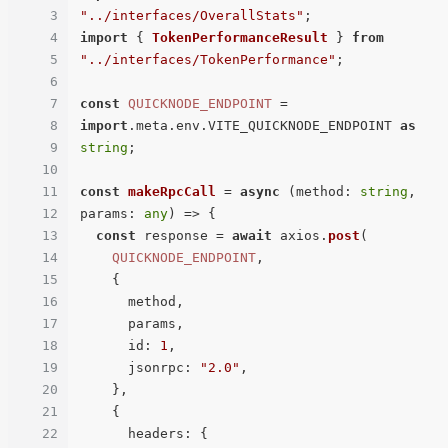
3
"../interfaces/OverallStats"
4
import
 { 
TokenPerformanceResult
 } 
from
5
"../interfaces/TokenPerformance"
;

6
7
const
QUICKNODE_ENDPOINT
 = 
8
import
.
meta
.
env
.
VITE_QUICKNODE_ENDPOINT
as
9
string
;

10
11
const
makeRpcCall
 = 
async
 (
method: 
string
, 
12
params: 
any
) => {

13
const
 response = 
await
 axios.
post
(

14
QUICKNODE_ENDPOINT
,

15
    {

16
      method,

17
      params,

18
id
: 
1
,

19
jsonrpc
: 
"2.0"
,

20
    },

21
    {

22
headers
: {
