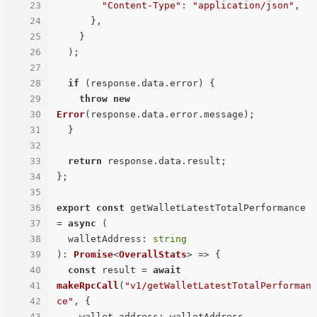
23
"Content-Type"
: 
"application/json"
,

24
      },

25
    }

26
  );

27
28
if
 (response.
data
.
error
) {

29
throw
new
30
Error
(response.
data
.
error
.
message
);

31
  }

32
33
return
 response.
data
.
result
;

34
};

35
36
export
const
 getWalletLatestTotalPerformance 
37
= 
async
 (

38
walletAddress
: 
string
39
): 
Promise
<
OverallStats
> => {

40
const
 result = 
await
41
makeRpcCall
(
"v1/getWalletLatestTotalPerforman
42
ce"
, {

43
wallet_address
: walletAddress,
