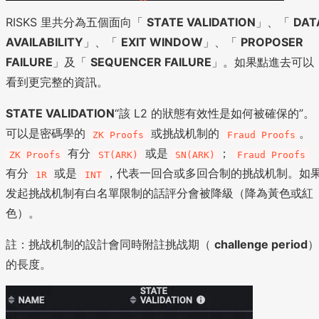
RISKS 里共分為五個面向「
STATE VALIDATION
」、「
DAT
AVAILABILITY
」、「
EXIT WINDOW
」、「
PROPOSER
FAILURE
」及「
SEQUENCER FAILURE
」。如果點進去可以
看到更完整的資訊。
STATE VALIDATION
“該 L2 的狀態有效性是如何被確保的”。
可以是密碼學的
或挑战机制的
。
ZK Proofs
Fraud Proofs
有分
或是
；
ZK Proofs
ST(ARK)
SN(ARK)
Fraud Proofs
有分
或是
，代表一回合或多回合制的挑战机制。如
1R
INT
发起挑战机制有白名單限制的話評分會被降級（降為黃色或紅
色）。
註：挑战机制的設計會同時附註挑战期（
challenge period
）
的長度。