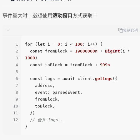
事件量大时，必须使用
滚动窗口
方式获取：
复制代码
1
for
 (
let
 i = 
0
; i < 
100
; i++) {

2
const
 fromBlock = 
19000000n
 + 
BigInt
(i * 
3
1000
)

4
const
 toBlock = fromBlock + 
999n
5
6
const
 logs = 
await
 client.
getLogs
({

7
    address,

8
event
: parsedEvent,

9
    fromBlock,

10
    toBlock,

11
  })

12
// 合并 logs...