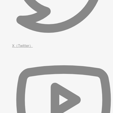
X（Twitter）