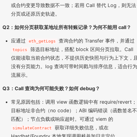
或合约变更导致数据不一致；若用 Call 替代 Log，则无法
分页或还原历史轨迹。
Q2：如何分页获取某地址所有转账记录？为何不能用 call？
应通过
查询合约的 Transfer 事件，并通过
eth_getLogs
筛选目标地址，搭配 block 区间分页拉取。Call
topics
仅能读取当前合约状态，不提供历史快照与行为上下文，
没有分页能力。log 查询可带时间戳与排序信息，适合行
流展示。
Q3：Call 查询为何可能失败？如何 debug？
常见原因包括：调用 view 函数逻辑中有 require/revert；
目标地址非合约（no code）；ABI 编码错误（函数签名不
匹配）；节点负载或响应超时。可通过 viem 的
获取详细失败信息，或在
simulateContract
Hardhat/Foundry 本地复现调用栈并加日志定位。