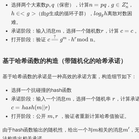
p
n
g
h
∗
,
=
∈
选择两个大素数
（保密），计算
，
，
p
q
n
pq
g
Z
}
n
,
=
\
\i
g
l
∈<
>
（由
生成的循环子群），
离散对数困
h
g
g
h
l
o
g
h
g
q
p
i
n
o
^
难。
q
n
<
g
{
m
r
c
=
承诺阶段：输入消息
，选择一个随机数
，计算
m
r
c
c
Z
g
_
r'
=
?
c
m
r
⋅
mod n
_
>
打开阶段：验证
。
c
g
h
g
}
c
\
n
h
xl
^
o
基于哈希函数的构造（带随机化的哈希承诺）
*
n
g
基于哈希函数的承诺是一种高效的承诺方案，构造细节如下：
e
q
选择一个抗碰撞的hash函数
u
m
r
承诺阶段：输入一个消息
，选择一个随机串
，计算承
m
r
al
c
=
(
∣∣
)
c
ha
s
h
m
r
{
=
m
,
打开阶段：公开
，验证者重新计算哈希值验证。
?
m
r
h
,r
}
a
m
m
′
由于hash函数输出的随机性，给出一个与
相关的消息
，
m
m
g
s
'
^
法构造出相关承诺。