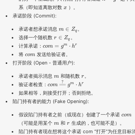
x
,g
x
=
q
x
系（即知道离散对数
）。
x
,
g
h
承诺阶段 (Commit):
^
)
x
m
∈
承诺者想承诺消息
。
m
Z
q
\i
r
∈
选择一个随机数
。
r
Z
q
n
\
c
m
r
=
⋅
计算承诺：
co
m
g
h
Z
i
o
c
将
发送给验证者。
co
m
_
n
m
o
q
打开阶段 (Open - 普通用户):
Z
=
m
_
g
m
r
承诺者揭示消息
和随机数
。
m
r
q
^
?
c
m
r
⋅
验证者检查：
co
m
g
h
m
o
如果相等，则接受打开；否则拒绝。
\
m
c
陷门持有者的能力 (Fake Opening):
\
d
xl
c
o
假设陷门持有者之前（或现在）创建了一个承诺
co
m
o
o
t
m
r
（可能是用某个
和
生成的，也可能不是）。
m
r
n
m
h
陷门持有者现在想将这个承诺 com “打开”为任意目标
g
^