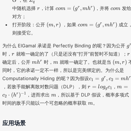
G
Z
q
n
_
r
c
c
r
r
=
(
,
)
中随机选择
，计算
，并将
发
r
co
m
g
m
h
co
m
G
q
o
o
对方；
m
m
(
c
r
r
(
,
)
=
(
,
)
打开阶段：公开
，如果
成立
m
r
co
m
g
m
h
=
m
o
则接受它。
(
,r
m
g
)
=
g
为什么 ElGamal 承诺是 Perfectly Binding 的呢？因为公开
g
^
(
^
r
r
时，
就唯一确定的了（只是还没有“打开”前暂时不知道）；
r,
r
r
g
r
m
m
m
(
r
(
,
)
确定后，公开
时，
就唯一确定了。也就是当
m
h
m
m
r
^
h
h
m
同时，它的承诺一定不一样，所以是完美绑定的。为什么是
r,
^
^
,r
m
c
r
r
=
,
=
Computationally Hiding 的呢？因为假设
c
g
c
m
h
1
2
r
r)
)
h
_
r
m
=
=
，若敌手能解离散对数问题（DLP），则
，
r
l
o
g
c
m
1
g
^
1
=
=
m
−
1
r
⋅
(
)
，进而求出
，所以基于 DLP 假设，概率多项式
c
h
m
2
r)
=
lo
c
m
时间的敌手只能以一个可忽略的概率获取
。
m
g
g
_
^
_
2
r,
g
\
应用场景
c
c
c