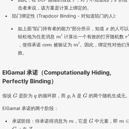
{
-
g
g
r)
h
r'
m
击者来说，该方案是计算上绑定的。
^
_
\
^
-
')
x
g
陷门绑定性 (Trapdoor Binding - 对知道陷门的人):
te
{
r
(r
)
(
x
r'
}
'-
x
^
如上面“陷门持有者的能力”部分所示，知道
的人可以
h
x
t
}
r)
{
m
)
r
′
{
轻松地为任意消息
计算出一个有效的打开随机数
m
r
^
r'
'
'
m
c
m
′
，使得承诺
被验证为
。因此，绑定性对他们
co
m
m
{-
-
o
o
'
效。
1
r
d
m
}
}
}
\
=
q
ElGamal 承诺（Computationally Hiding,
te
g
x
Perfectly Binding）
^
t
{
{
G
q
g
G
x
,
假设
是阶为
的循环群，而
是
的两个随机生成元
G
q
g
h
G
m
,
(r
o
h
' -
ElGamal 承诺的两个阶段：
d
r)
m
G
m
}
承诺阶段：待承诺得消息为
，它是
中元素，即
}
m
G
m
\i
q
Z
；在