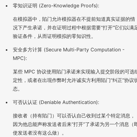
_
_
d
零知识证明 (Zero-Knowledge Proofs):
2
1
o
=
t
在模拟器中，陷门允许模拟器在不提前知道真实证据的情
m
(
况下产生承诺，并在证明过程中根据需要“打开”它们以满
h
h
^
验证条件，从而证明模拟的零知识性。
^
r
r)
安全多方计算 (Secure Multi-Party Computation -
^
{-
MPC):
1
某些 MPC 协议使用陷门承诺来实现输入提交阶段的可选
}
定性，或者在出现作弊时允许诚实方利用陷门“纠正”协议
态。
可否认认证 (Deniable Authentication):
接收者（持有陷门）可以否认自己收到过某个特定消息，
因为他总能声称发送者后来“打开”了承诺为另一个消息（
使发送者没有这么做）。