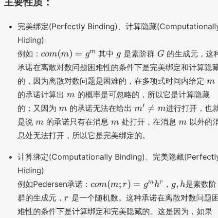
主要性质：
)
)
完美绑定(Perfectly Binding)、计算隐藏(Computationall
Hiding)
c
g
G
m
(
)
=
例如：
其中
是素阶群
的生成元，这
co
m
m
g
g
G
o
承诺在离散对数问题困难性的条件下是完美绑定和计算隐
m
m
的，因为离散对数问题是困难的，在多项式时间内给定
m
(
m
的承诺计算出
的概率是可忽略的，所以它是计算隐藏
m
m
m
m
′
)

=
的；又因为
的承诺无法在给出
进行打开，也
m
m
m
'\
=
m
m
m
是说
的承诺只有在消息
处打开，在消息
以外的
m
m
m
n
g
息处无法打开，所以它是完美绑定的。
e
^
m
m
计算绑定(Computationally Binding)、完美隐藏(Perfectl
Hiding)
c
g
m
r
(
;
)
=
,
例如Pedersen承诺：
，
是素数阶
co
m
m
r
g
h
g
h
o
,
r
群的生成元，
是一个随机数。这种承诺在离散对数问题
r
m
h
h
难性的条件下是计算绑定和完美隐藏的。这是因为，如果
(