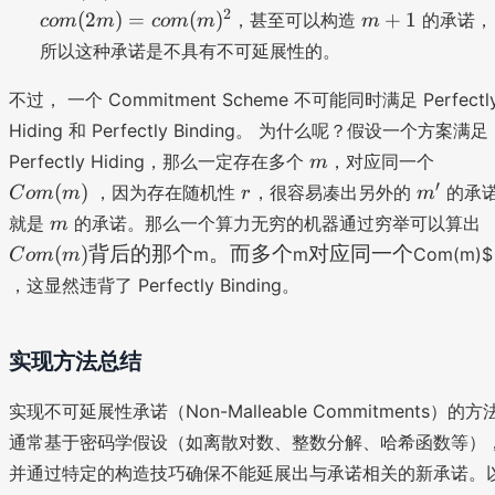
t
m
m
o
m
2
(
2
)
=
(
)
+
1
，甚至可以构造
的承诺，
co
m
m
co
m
m
m
}
x
(
+
)
所以这种承诺是不具有不可延展性的。
m
(
1
)
2
不过， 一个 Commitment Scheme 不可能同时满足 Perfectl
=
Hiding 和 Perfectly Binding。 为什么呢？假设一个方案满足
g
)
m
C
^
Perfectly Hiding，那么一定存在多个
，对应同一个
=
m
o
m
r
m
c
′
(
)
，因为存在随机性
，很容易凑出另外的
的承
C
o
m
m
r
m
m
'
o
m
就是
的承诺。那么一个算力无穷的机器通过穷举可以算出
m
(
o
。
对
(
)
背后的那个
。而多个
对应同一个
m
m
Com(m)$
C
o
m
m
m
(
而
应
)
，这显然违背了 Perfectly Binding。
(
多
同
)
个
一
^
)
个
实现方法总结
2
实现不可延展性承诺（Non-Malleable Commitments）的方
通常基于密码学假设（如离散对数、整数分解、哈希函数等）
并通过特定的构造技巧确保不能延展出与承诺相关的新承诺。