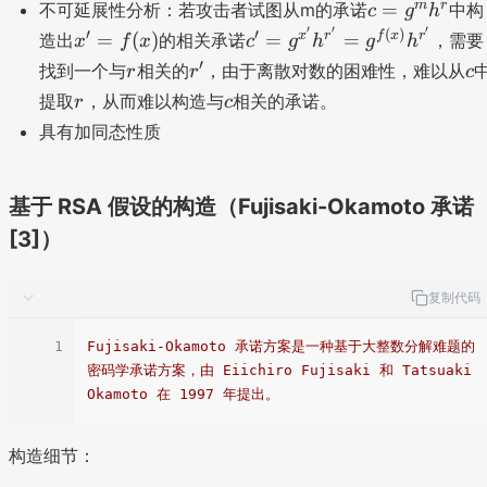
,r
\
c
m
r
=
不可延展性分析：若攻击者试图从m的承诺
中构
c
g
h
^
xl
=
′
′
′
x'
c'
′
′
(
)
x
r
f
x
r
=
(
)
=
=
造出
的相关承诺
，需要
x
f
x
c
g
h
g
h
m
o
g
=
=
r
r
c
′
h
找到一个与
相关的
，由于离散对数的困难性，难以从
r
r
c
n
^
f(
g
'
^
r
c
g
提取
，从而难以构造与
相关的承诺。
r
c
m
x
^
r
e
h
具有加同态性质
)
{
\
q
^
x'
te
u
r
}
x
al
基于 RSA 假设的构造（Fujisaki-Okamoto 承诺
h
t
{
^
[3]）
{
?
{
m
}
r'
o
g
复制代码
}
d
^
=
}
1
Fujisaki-Okamoto
承诺方案是一种基于大整数分解难题的
m
g
p
密码学承诺方案，由
Eiichiro
Fujisaki
和
Tatsuaki
h
^
Okamoto
在
1997
年提出。
^
{
r
f(
构造细节：
x
)