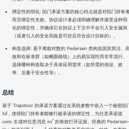
绑定性的弱化: 陷门承诺方案的核心特点就是对陷门持有
而言绑定性失效。协议设计者必须明确理解并接受这种弱
化的绑定性，并确保它在协议上下文中不会引入安全漏洞
（或者引入的安全风险是可控且符合设计目标的）。
构造选择: 基于离散对数的 Pedersen 类构造因其简洁、
效和在标准群（如椭圆曲线）上的易实现性而非常流行。
选择哪种构造取决于具体应用需求（如所需的假设、效
率、后量子安全性等）。
总结
基于 Trapdoor 的承诺方案通过在系统参数中嵌入一个秘密陷
t
c
，使得陷门持有者能够打破承诺的绑定性，为任意承诺值
t
d
d
o
m
′
生成对任意消息
的有效打开证据。经典的 Pedersen
co
m
m
m
'
h
x