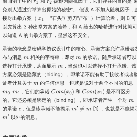
前面例子中的
和
被称为随机因子，它们存在的目的是“
r
r
)
1
2
_
_
免别人通过穷举算出原始的秘密”。 假设 A 不加入随机因子，
1
2
x
=
接对出拳方案（
"石头"/"剪刀"/"布" ）计算哈希，则 B 可
x
1
_
以先算出 3 种出拳方案的哈希，和 A 给出的哈希进行对比就
1
以知道 A 的出拳方案了，显然这不安全。
=
承诺的概念是密码学协议设计中的核心。承诺方案允许承诺者
m
m
布与消息
相关的字符串，即对
的承诺。随后承诺者可以
m
m
m
选择打开承诺，从而显示
，当然也可以选择不打开承诺。该
m
方案必须是隐藏的（hiding），即承诺不能有助于接收者或者
m
证者计算关于
的任何信息，也就是说对于两个不同的消息
m
_
C
C
,
(
)
(
)
，它们的承诺
和
是不可区分
m
m
C
o
m
x
C
o
m
x
0
1
0
1
0
o
o
m
的。它还必须是绑定的（binding），即承诺者产生一个对
m
m
m
c
m
′

=
的承诺
，但是该承诺不能揭示
[1] ，也就是不能揭
c
m
m
_
(
(
'\
m
′
1
以外的消息。
m
x
x
n
'
_
_
e
0
1
m