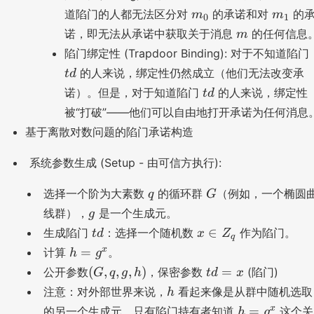
m
m
道陷门的人都无法区分对
的承诺和对
的
(c
m
m
0
1
_
_
o
m
诺，即无法从承诺中获取关于消息
的任何信息
m
0
1
m
t
陷门绑定性 (Trapdoor Binding): 对于不知道陷门
,
的人来说，绑定性仍然成立（他们无法改变承
t
d
m
t
诺）。但是，对于知道陷门
的人来说，绑定性
t
d
',
d
r'
被“打破”——他们可以自由地打开承诺为任何消息
)
基于离散对数问题的陷门承诺构造
系统参数生成 (Setup - 由可信方执行):
q
G
选择一个阶为大素数
的循环群
（例如，一个椭圆
q
G
g
线群），
是一个生成元。
g
t
x
∈
生成陷门
：选择一个随机数
作为陷门。
t
d
x
Z
q
d
\
h
x
=
计算
。
h
g
i
=
(
t
(
,
,
,
)
=
公开参数
，保密参数
(陷门)
G
q
g
h
t
d
x
n
g
G
d
h
注意：对外部世界来说，
看起来像是从群中随机选取
h
Z
^
,q
=
h
x
_
=
的另一个生成元。只有陷门持有者知道
这个关
h
g