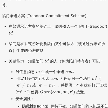
算。
陷门承诺方案 (Trapdoor Commitment Scheme):
在普通承诺方案的基础上，额外引入一个 陷门 (trapdoor)
t
d
陷门是在系统初始化阶段由某个可信方（或通过分布式协
议）生成的秘密信息
t
关键能力：知道陷门
的人（称为陷门持有者）可以：
t
d
d
m
c
对任意消息
生成一个承诺
m
co
m
o
c
m
m
′
可以“打开”这个承诺
为任意另一个消息
（
co
m
m
m
o
'
'≠
m
′
′

=
=
或
），并提供一个有效的打开证据
m
m
m
m
m
m
'
O
′
′
′
′
(
,
)
(
,
,
)
使得
接受。
m
r
Op
e
n
co
m
m
r
=
p
安全属性：
m
e
隐藏性(Hiding): 保持不变。知道陷门的人以及不
n