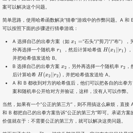
案可以解决这个问题。
简单思路，使用哈希函数解决“猜拳”游戏中的作弊问题。A 和 
可以按照下面的步骤进行猜拳游戏：
x
=
A 选择自己的出拳方案（如
"石头"/"剪刀"/"布"），
x
1
_
r
H
(
∣∣
)
外再选择一个随机串
，然后计算哈希值
，
r
H
x
r
1
1
1
1
_
(
并把哈希值发送给 B。
=
1
x
x
r
B 选择自己的出拳方案
，另外再选择一个随机串
，
x
r
2
2
_
_
_
H
(
∣∣
)
后计算哈希
，并把哈希值发送给 A。
H
x
r
1
2
2
2
2
(
||
A 和 B 都收到对方的哈希值后，他们可以把各自的出拳方
x
r
案和随机串公开给对方并验证，这样，没有人可以作弊。
_
_
2
1
当然，如果有一个“公正的第三方”，则不用搞这么麻烦，直接 
||
)
和 B 都把自己的出拳方案告诉“公正的第三方”即可。承诺方案
r
价值就在于：不需要公正的第三方，就可以解决这类问题。
_
2
r
r