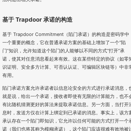
h
m
(
\
m
基于 Trapdoor 承诺的构造
c
||
d
r)
o
基于 Trapdoor Commitment（陷门承诺）的构造是密码学中
t
一个重要的概念，它在普通承诺方案的基础上增加了一个“陷
h
门”知识，允许知道这个陷门的人能够以不同的方式“打开”承
^
诺，使其对任意消息看起来有效。这在某些特定的协议（如零
r
\
识证明、安全多方计算、可否认认证、可编辑区块链等）中非
te
有用。
x
t
陷门承诺方案允许承诺者以信息论安全的方式进行承诺消息，
{
就是说，给出一个承诺，接收者即使有无限的计算能力，也不
m
有比随机猜测更好的算法来提取承诺信息。另一方面，当打开
o
息时，发送方仅在计算上绑定到已承诺的消息。事实上，该方
d
n
承认存在一个陷门即知识，它允许以任何可能的方式打开一个
}
诺（我们也将其称为模糊承诺），这个陷门应该很难有效地被