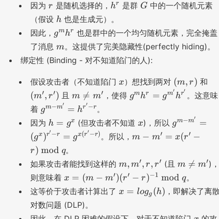
o
t
r
h
G
r
因为
g
是随机选择的，
是群
中的一个随机元素
r
h
G
xr
m
h
^
^
h
（假设
也是生成元）。
h
)x
=
^
r
{
g
m
r
因此，
^
也是群中的一个均匀随机元素，完全掩盖
g
h
g
{
m
^
{-
m
^
了消息
。这提供了完美隐藏性(perfectly hiding)。
m
r'
'
m
1
m
}
绑定性 (Binding - 对不知道陷门的人):
+
h
}
h
x
^
\t
^
x
(
(
(
,
)
假设攻击者（不知道陷门
）想找到两对
和
x
m
r
\
r
ex
r
m
m
′
′
m
g
′
′
′
m
r
m
r
(
,
)

=
=
c
且
，使得
。这意味
m
r
m
m
g
h
g
h
t{
,r
',
\
^
′
′
d
g
−
−
m
m
r
r
=
着
。
g
h
m
)
r'
n
m
o
^
′
h
x
g
−
x
m
m
=
=
因为
o
(但攻击者不知道
)，所以
h
g
x
g
)
e
h
t
{
=
^
′
′
d
m
−
(
−
)
′
′
x
r
r
x
r
r
(
)
=
−
=
(
−
。所以，
g
g
m
m
x
r
m
^
r'
m
g
{
}
-
)
mod
'
r
。
r
q
}
-
^
m
q
m
=
m
m
′
′
′
m
,
,
,

=
如果攻击者能找到这样的
(且
)
m
m
r
r
m
m
x
-
'
g
,
\
'}
x
′
′
−
1
=
(
−
)
(
−
)
mod
m
则意味着
。
x
m
m
r
r
q
=
^
m
n
=
=
'}
x
=
x
(
)
这等价于攻击者计算出了
，即解决了离
x
l
o
g
h
{
g
',
e
h
(
=
=
(r
对数问题 (DLP)。
m
r,
m
^
m
(
lo
' -
x
'}
r'
'
因此，在 DLP 困难的假设下，对于不知道陷门
的攻
x