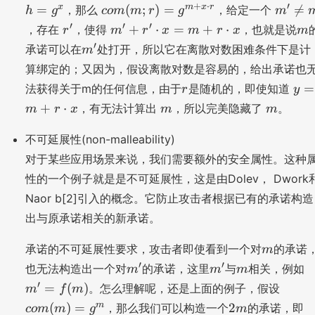
c
m
+
⋅
′
x
m
x
r
=
(
;
)
=

=
，那么
，给定一个
h
g
co
m
m
r
g
m
m
g
o
'\
r
m
m
′
′
′
+
;r
⋅
=
+
⋅
，存在
，使得
，也就是说
r
m
r
x
m
r
x
m
^
m
n
'
'
)
m
′
承诺可以在
处打开，所以它在离散对数困难条件下是计
m
x
(
e
+
=
'
算绑定的；又因为，假设离散对数是容易的，给出承诺也
m
m
r'
g
r
y
;r
=
法获得关于m的任何信息，由于
是随机的，即使知道
r
y
\
^
=
)
m
m
+
⋅
c
，有无法计算出
，所以完美隐藏了
。
m
r
x
m
m
m
m
=
d
h
+
g
不可延展性(non-malleability)
o
^
r
^
t
r
对于某些应用场景来说，我们需要额外的安全属性。这种
\
{
x
性的一个例子就是是不可延展性，这是由Dolev， Dwork
c
m
=
Naor b[2]引入的概念。它防止攻击者根据已有的承诺构造
d
+
m
o
x
出与原承诺相关的新承诺。
+
t
\
r
m
x
承诺的不可延展性要求，攻击者即使看到一个对
的承诺
c
m
\
d
m
m
m
′
′
也无法构造出一个对
的承诺，这里
与
相关，例如
c
m
m
m
o
'
'
'
d
c
′
=
(
)
。怎么理解呢，还是上面的例子，假设
m
f
m
t
=
o
o
2
c
m
(
)
=
2
，那么我们可以构造一个
的承诺，即
co
m
m
g
m
r
f(