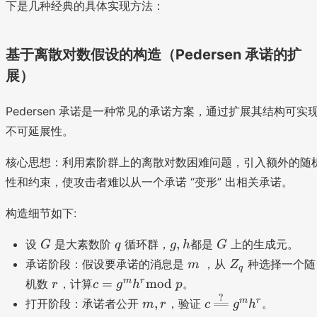
下是几种经典的具体实现方法：
基于离散对数假设的构造（Pedersen 承诺的扩
展）
Pedersen 承诺是一种常见的承诺方案，通过扩展其结构可实
不可延展性。
核心思想：利用素阶群上的离散对数困难问题，引入额外的随
性和约束，使攻击者难以从一个承诺 “变形” 出相关承诺。
构造细节如下:
G
q
g
G
,
设
是大素数阶
循环群，
都是
上的生成元。
G
q
g
h
G
,
m
Z
承诺阶段：假设要承诺的消息是
，从
种选择一个随
m
Z
q
h
_
r
c
m
r
=
mod
机数
，计算
。
r
c
g
h
p
q
=
?
m
c
m
r
,
打开阶段：承诺者公开
，验证
。
m
r
c
g
h
g