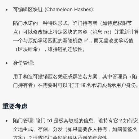
可编辑区块链 (Chameleon Hashes):
陷门承诺的一种特殊形式。陷门持有者（如特定权限节
m
点）可以修改链上特定区块的内容（消息
）并重新计算
m
r
′
一个与原始承诺匹配的新随机数
，而无需改变承诺值
r
'
（区块哈希），维持链的连续性。
身份管理:
用于构造可撤销匿名凭证或群签名方案，其中管理员（陷
门持有者）在需要时可以“打开”匿名承诺以揭示用户身份
重要考虑
陷门管理: 陷门 td 是极其敏感的信息。谁持有它？如何安
全地生成、存储、分发（如果需要多人持有，如阈值签名
方案）？泄露陷门会彻底破坏承诺的绑定性。