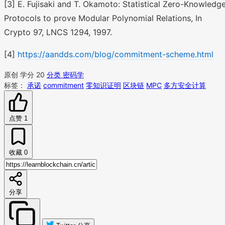
[3] E. Fujisaki and T. Okamoto: Statistical Zero-Knowledg
Protocols to prove Modular Polynomial Relations, In
Crypto 97, LNCS 1294, 1997.
[4]
https://aandds.com/blog/commitment-scheme.html
原创
学分 20
分类 密码学
标签：
承诺
commitment
零知识证明
区块链
MPC
多方安全计算
点赞
1
收藏
0
分享