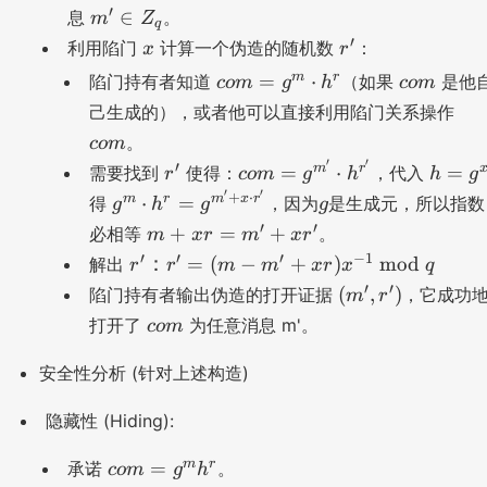
m
e
′
∈
息
。
m
Z
r
q
'\
q
x
r
′
利用陷门
计算一个伪造的随机数
：
x
r
in
u
'
c
c
m
r
=
⋅
陷门持有者知道
（如果
是他
co
m
g
h
co
m
Z
al
o
o
c
己生成的），或者他可以直接利用陷门关系操作
_
{
m
m
o
q
?
。
co
m
=
m
}
′
′
r
c
h
′
m
r
=
⋅
=
需要找到
使得：
，代入
r
co
m
g
h
h
g
g
g
'
o
=
′
′
g
g
+
⋅
m
r
m
x
r
⋅
=
^
得
，因为
是生成元，所以指数
g
h
g
g
^
m
g
^
m
m
′
′
+
=
+
必相等
。
m
x
r
m
x
r
m
=
^
m
\
+
r'
′
′
′
−
1
：
\
=
(
−
+
)
mod
解出
r
r
m
m
x
r
x
q
g
x
\
c
x
：
c
(
′
′
^
(
,
)
陷门持有者输出伪造的打开证据
，它成功
m
r
c
d
r
r'
d
m
{
c
d
打开了
为任意消息 m'。
co
m
o
=
=
o
',
m
o
o
t
m
(
t
r'
'}
m
安全性分析 (针对上述构造)
t
h
'
m
h
)
\
h
^
+
-
^
c
隐藏性 (Hiding):
^
r
x
m
r
d
r
r'
'
c
m
r
=
承诺
。
o
co
m
g
h
=
+