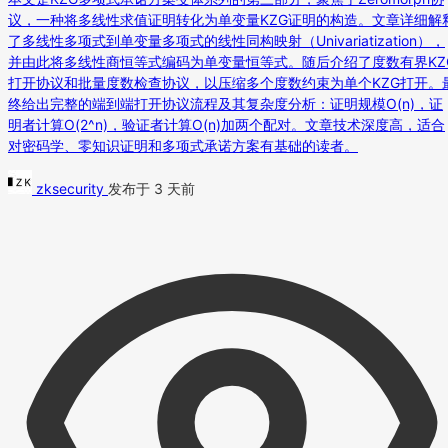
议，一种将多线性求值证明转化为单变量KZG证明的构造。文章详细解
了多线性多项式到单变量多项式的线性同构映射（Univariatization），
并由此将多线性商恒等式编码为单变量恒等式。随后介绍了度数有界KZ
打开协议和批量度数检查协议，以压缩多个度数约束为单个KZG打开。
终给出完整的端到端打开协议流程及其复杂度分析：证明规模O(n)，证
明者计算O(2^n)，验证者计算O(n)加两个配对。文章技术深度高，适合
对密码学、零知识证明和多项式承诺方案有基础的读者。
zksecurity
发布于 3 天前