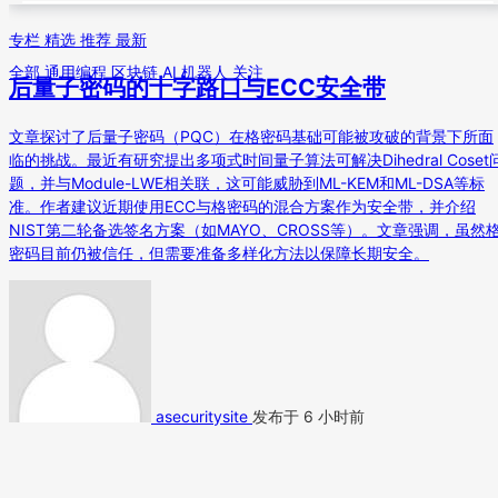
专栏
精选
推荐
最新
全部
通用编程
区块链
AI
机器人
关注
后量子密码的十字路口与ECC安全带
文章探讨了后量子密码（PQC）在格密码基础可能被攻破的背景下所面
临的挑战。最近有研究提出多项式时间量子算法可解决Dihedral Coset
题，并与Module-LWE相关联，这可能威胁到ML-KEM和ML-DSA等标
准。作者建议近期使用ECC与格密码的混合方案作为安全带，并介绍
NIST第二轮备选签名方案（如MAYO、CROSS等）。文章强调，虽然
密码目前仍被信任，但需要准备多样化方法以保障长期安全。
asecuritysite
发布于 6 小时前