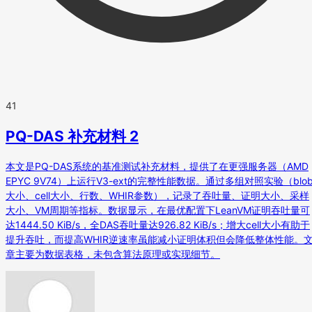
41
PQ-DAS 补充材料 2
本文是PQ-DAS系统的基准测试补充材料，提供了在更强服务器（AMD
EPYC 9V74）上运行V3-ext的完整性能数据。通过多组对照实验（blo
大小、cell大小、行数、WHIR参数），记录了吞吐量、证明大小、采样
大小、VM周期等指标。数据显示，在最优配置下LeanVM证明吞吐量可
达1444.50 KiB/s，全DAS吞吐量达926.82 KiB/s；增大cell大小有助于
提升吞吐，而提高WHIR逆速率虽能减小证明体积但会降低整体性能。
章主要为数据表格，未包含算法原理或实现细节。