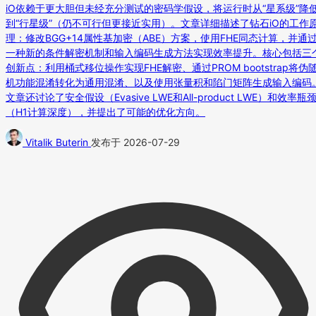
iO依赖于更大胆但未经充分测试的密码学假设，将运行时从“星系级”降
到“行星级”（仍不可行但更接近实用）。文章详细描述了钻石iO的工作
理：修改BGG+14属性基加密（ABE）方案，使用FHE同态计算，并通
一种新的条件解密机制和输入编码生成方法实现效率提升。核心包括三
创新点：利用桶式移位操作实现FHE解密、通过PROM bootstrap将伪
机功能混淆转化为通用混淆、以及使用张量积和陷门矩阵生成输入编码
文章还讨论了安全假设（Evasive LWE和All-product LWE）和效率瓶
（H1计算深度），并提出了可能的优化方向。
Vitalik Buterin
发布于 2026-07-29