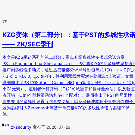
79
KZG变体（第二部分）：基于PST的多线性承
—— ZK/SEC季刊
本文是KZG承诺系列的第二部分，重点介绍多线性多项式承诺方案
PST（Papamanthou-Shi-Tamassia）。PST将KZG的商多项式思想直
推广到多线性多项式，通过逐变量部分求导导出恒等式 f(X) - v = Σ(X_k
- u_k) q_k(X_0,...,X_{k-1})，并利用双线性配对在隐藏点τ上验证。文章
详细描述了PST的Setup、Commit和Open算法，分析了证明大小（O(n
个G1元素）、证明者计算开销（O(2^n)域运算和群标量乘法）以及验证
者开销（O(n)个群标量乘法和n+1个配对）。最后指出了PST的局限性
需要专用的多线性设置（包含交叉项）以及验证成本随变量数线性增长
这为后续引入Zeromorph等基于单变量KZG的多线性承诺方案埋下伏
笔。
zksecurity
发布于 2026-07-29