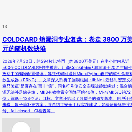
13
COLDCARD 熵漏洞专业复盘：卷走 3800 万
元的随机数缺陷
2026年7月30日，约594枚比特币（约3800万美元）在半小时内从近
500个COLDCARD钱包中被盗。厂商Coinkite确认漏洞源于2021年固
改动中的编译配置错误，导致代码回退到MicroPython自带的软件伪随
数生成器（PRNG）。文章深入剖析了漏洞根因：libNgU迁移时宏定义
查只验证“是否存在”而非“值”，同名符号使安全实现被静默绕过；混合熵
源无法补足缺失熵，Mk3有效搜索空间降至约40位，Mk4/Mk5/Q约72
位，远低于128位设计目标。文章还给出了各型号的修复版本、用户迁
步骤、骰子熵补充方案，并总结了安全工程实践建议，如验证最终链接
号、fail closed、CI检查等。