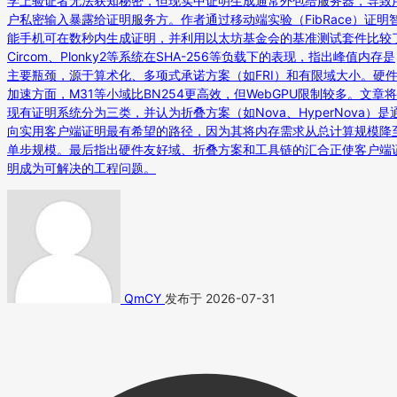
学上验证者无法获知秘密，但现实中证明生成通常外包给服务器，导致
户私密输入暴露给证明服务方。作者通过移动端实验（FibRace）证明
能手机可在数秒内生成证明，并利用以太坊基金会的基准测试套件比较
Circom、Plonky2等系统在SHA-256等负载下的表现，指出峰值内存是
主要瓶颈，源于算术化、多项式承诺方案（如FRI）和有限域大小。硬
加速方面，M31等小域比BN254更高效，但WebGPU限制较多。文章将
现有证明系统分为三类，并认为折叠方案（如Nova、HyperNova）是
向实用客户端证明最有希望的路径，因为其将内存需求从总计算规模降
单步规模。最后指出硬件友好域、折叠方案和工具链的汇合正使客户端
明成为可解决的工程问题。
QmCY
发布于 2026-07-31