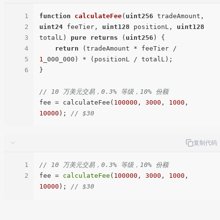
1
function
calculateFee
(
uint256
 tradeAmount, 
2
uint24
 feeTier, 
uint128
 positionL, 
uint128
3
totalL
) 
pure
returns
 (
uint256
) 
{

4
return
 (tradeAmount * feeTier / 
5
1
_000_000) * (positionL / totalL);

6
}

// 10 万美元交易，0.3% 等级，10% 份额
fee = calculateFee(
100000
, 
3000
, 
1000
, 
10000
); 
// $30
复制代码
1
// 10 万美元交易，0.3% 等级，10% 份额
2
fee = 
calculateFee
(
100000
, 
3000
, 
1000
, 
10000
); 
// $30