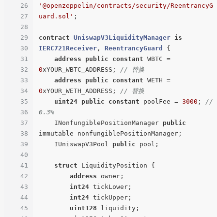
26
'@openzeppelin/contracts/security/ReentrancyG
27
uard.sol'
;

28
29
contract
UniswapV3LiquidityManager
is
30
IERC721Receiver
, 
ReentrancyGuard
{

31
address
public
constant
 WBTC = 
32
0
xYOUR_WBTC_ADDRESS; 
// 替换
33
address
public
constant
 WETH = 
34
0
xYOUR_WETH_ADDRESS; 
// 替换
35
uint24
public
constant
 poolFee = 
3000
; 
// 
36
0.3%
37
    INonfungiblePositionManager 
public
38
immutable nonfungiblePositionManager;

39
    IUniswapV3Pool 
public
 pool;

40
41
struct
 LiquidityPosition {

42
address
 owner;

43
int24
 tickLower;

44
int24
 tickUpper;

45
uint128
 liquidity;
