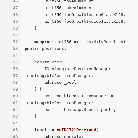
46
uint256
 token0Amount;

47
uint256
 token1Amount;

48
uint256
 feeGrowthInside0LastX128;

49
uint256
 feeGrowthInside1LastX128;

50
    }

51
52
mapping
(
uint256
 => LiquidityPosition) 
53
public
 positions;

54
55
    constructor(

56
        INonfungiblePositionManager 
57
_nonfungiblePositionManager,

58
address
 _pool

59
    ) {

60
        nonfungiblePositionManager = 
61
_nonfungiblePositionManager;

62
        pool = IUniswapV3Pool(_pool);

63
    }

64
65
function
onERC721Received
(
66
address
 operator,
