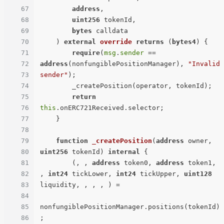
67
address
,

68
uint256
 tokenId,

69
bytes
 calldata

70
) 
external
override
returns
 (
bytes4
) 
{

71
require
(
msg
.
sender
 == 
72
address
(nonfungiblePositionManager), 
"Invalid 
73
sender"
);

74
        _createPosition(operator, tokenId);

75
return
76
this
.onERC721Received.selector;

77
    }

78
79
function
_createPosition
(
address
 owner, 
80
uint256
 tokenId
) 
internal
{

81
        (, , 
address
 token0, 
address
 token1, 
82
, 
int24
 tickLower, 
int24
 tickUpper, 
uint128
83
liquidity, , , , ) =

84
85
nonfungiblePositionManager.positions(tokenId)
86
;
