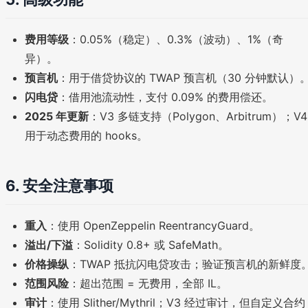
费用等级
：0.05%（稳定）、0.3%（波动）、1%（奇
异）。
预言机
：用于借贷协议的 TWAP 预言机（30 分钟默认）
闪电贷
：借用池流动性，支付 0.09% 的费用偿还。
2025 年更新
：V3 多链支持（Polygon、Arbitrum）；V4
用于动态费用的 hooks。
6. 安全注意事项
重入
：使用 OpenZeppelin ReentrancyGuard。
溢出/下溢
：Solidity 0.8+ 或 SafeMath。
价格操纵
：TWAP 抵抗闪电贷攻击；验证预言机的新鲜度
范围风险
：超出范围 = 无费用，全部 IL。
审计
：使用 Slither/Mythril；V3 经过审计，但自定义合约