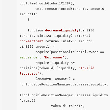
pool.feeGrowthGlobal1X128();

        emit FeesCollected(tokenId, amount0, 
amount1);

    }

function
decreaseLiquidity
(
uint256
tokenId, 
uint128
 liquidity
) 
external
nonReentrant
returns
 (
uint256
 amount0, 
uint256
 amount1
) 
{

require
(positions[tokenId].owner == 
msg
.
sender
, 
"Not owner"
);

require
(liquidity <= 
positions[tokenId].liquidity, 
"Invalid 
liquidity"
);

        (amount0, amount1) = 
nonfungiblePositionManager.decreaseLiquidity(

INonfungiblePositionManager.DecreaseLiquidity
Params({

                tokenId: tokenId,
