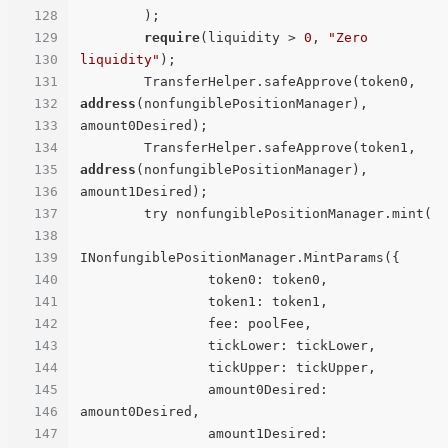
128
        );

129
require
(liquidity > 
0
, 
"Zero 
130
liquidity"
);

131
        TransferHelper.safeApprove(token0, 
132
address
(nonfungiblePositionManager), 
133
amount0Desired);

134
        TransferHelper.safeApprove(token1, 
135
address
(nonfungiblePositionManager), 
136
amount1Desired);

137
        try nonfungiblePositionManager.mint(

138
139
INonfungiblePositionManager.MintParams({

140
                token0: token0,

141
                token1: token1,

142
                fee: poolFee,

143
                tickLower: tickLower,

144
                tickUpper: tickUpper,

145
                amount0Desired: 
146
amount0Desired,

147
                amount1Desired: 