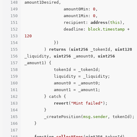
148
amount1Desired,

149
                amount0Min: 
0
,

150
                amount1Min: 
0
,

151
                recipient: 
address
(
this
),

152
                deadline: 
block
.
timestamp
 + 
153
120
154
            })

155
        ) 
returns
 (
uint256
 _tokenId, 
uint128
156
_liquidity, 
uint256
 _amount0, 
uint256
157
_amount1) {

158
            tokenId = _tokenId;

159
            liquidity = _liquidity;

160
            amount0 = _amount0;

161
            amount1 = _amount1;

162
        } catch {

163
revert
(
"Mint failed"
);

164
        }

165
        _createPosition(
msg
.
sender
, tokenId);

166
    }

167
168
function
collectFees
(
uint256
 tokenId
) 