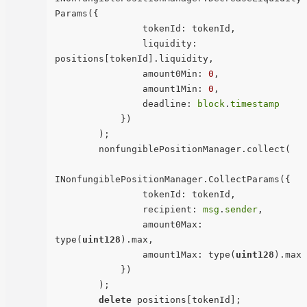
Params({

                tokenId: tokenId,

                liquidity: 
positions[tokenId].liquidity,

                amount0Min: 
0
,

                amount1Min: 
0
,

                deadline: 
block
.
timestamp
            })

        );

        nonfungiblePositionManager.collect(

INonfungiblePositionManager.CollectParams({

                tokenId: tokenId,

                recipient: 
msg
.
sender
,

                amount0Max: 
type(
uint128
).max,

                amount1Max: type(
uint128
).max

            })

        );

delete
 positions[tokenId];
