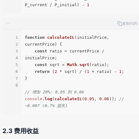
P_current / P_initial) - 
1
复制代码
1
function
calculateIL
(
initialPrice, 
2
currentPrice
) {

3
const
 ratio = currentPrice / 
4
initialPrice;

5
const
 sqrt = 
Math
.
sqrt
(ratio);

6
return
 (
2
 * sqrt) / (
1
 + ratio) - 
1
;

7
}

8
// 增加 20%: 0.05 到 0.06
console
.
log
(
calculateIL
(
0.05
, 
0.06
)); 
// 
~0.007 (0.7% 损失)
2.3 费用收益