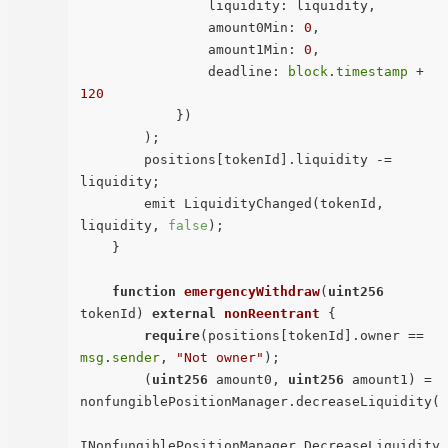
                liquidity: liquidity,

                amount0Min: 
0
,

                amount1Min: 
0
,

                deadline: 
block
.
timestamp
 + 
120
            })

        );

        positions[tokenId].liquidity -= 
liquidity;

        emit LiquidityChanged(tokenId, 
liquidity, 
false
);

    }

function
emergencyWithdraw
(
uint256
tokenId
) 
external
nonReentrant
{

require
(positions[tokenId].owner == 
msg
.
sender
, 
"Not owner"
);

        (
uint256
 amount0, 
uint256
 amount1) = 
nonfungiblePositionManager.decreaseLiquidity(

INonfungiblePositionManager.DecreaseLiquidity