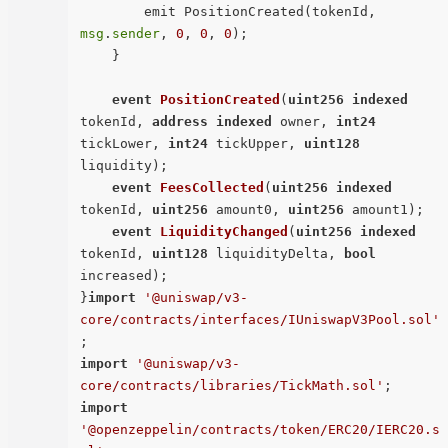
        emit PositionCreated(tokenId, 
msg
.
sender
, 
0
, 
0
, 
0
);

    }

event
PositionCreated
(
uint256
indexed
tokenId, 
address
indexed
 owner, 
int24
tickLower, 
int24
 tickUpper, 
uint128
liquidity
)
;

event
FeesCollected
(
uint256
indexed
tokenId, 
uint256
 amount0, 
uint256
 amount1
)
;

event
LiquidityChanged
(
uint256
indexed
tokenId, 
uint128
 liquidityDelta, 
bool
increased
)
;

}
import
'@uniswap/v3-
core/contracts/interfaces/IUniswapV3Pool.sol'
import
'@uniswap/v3-
core/contracts/libraries/TickMath.sol'
import
'@openzeppelin/contracts/token/ERC20/IERC20.s