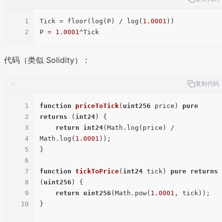
1
Tick
 = floor(log(P) / log(
1.0001
2
P
 = 
1.0001
代码（类似 Solidity）：
复制代码
1
function
priceToTick
(
uint256
 price
) 
pure
2
returns
 (
int24
) 
{

3
return
int24
(Math.log(price) / 
4
Math.log(
1.0001
));

5
}

6
7
function
tickToPrice
(
int24
 tick
) 
pure
returns
8
(
uint256
) 
{

9
return
uint256
(Math.pow(
1.0001
, tick));

10
}
