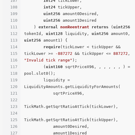
107
int24
 tickLower,

108
int24
 tickUpper,

109
uint256
 amount0Desired,

110
uint256
 amount1Desired

111
) 
external
nonReentrant
returns
 (
uint256
112
tokenId, 
uint128
 liquidity, 
uint256
 amount0, 
113
uint256
 amount1
) 
{

114
require
(tickLower < tickUpper && 
115
tickLower >= 
-887272
 && tickUpper <= 
887272
, 
116
"Invalid tick range"
);

117
        (
uint160
 sqrtPriceX96, , , , , , ) = 
118
pool.slot0();

119
        liquidity = 
120
LiquidityAmounts.getLiquidityForAmounts(

121
            sqrtPriceX96,

122
123
TickMath.getSqrtRatioAtTick(tickLower),

124
125
TickMath.getSqrtRatioAtTick(tickUpper),

126
            amount0Desired,

127
            amount1Desired
