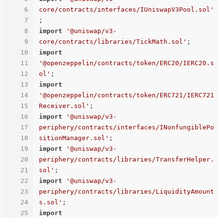
6
core/contracts/interfaces/IUniswapV3Pool.sol'
7
8
import
'@uniswap/v3-
9
core/contracts/libraries/TickMath.sol'
10
import
11
'@openzeppelin/contracts/token/ERC20/IERC20.s
12
ol'
13
import
14
'@openzeppelin/contracts/token/ERC721/IERC721
15
Receiver.sol'
16
import
'@uniswap/v3-
17
periphery/contracts/interfaces/INonfungiblePo
18
sitionManager.sol'
19
import
'@uniswap/v3-
20
periphery/contracts/libraries/TransferHelper.
21
sol'
22
import
'@uniswap/v3-
23
periphery/contracts/libraries/LiquidityAmount
24
s.sol'
25
import