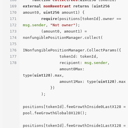
169
external
nonReentrant
returns
 (
uint256
170
amount0, 
uint256
 amount1
) 
{

171
require
(positions[tokenId].owner == 
172
msg
.
sender
, 
"Not owner"
);

173
        (amount0, amount1) = 
174
nonfungiblePositionManager.collect(

175
176
INonfungiblePositionManager.CollectParams({

177
                tokenId: tokenId,

178
                recipient: 
msg
.
sender
,

                amount0Max: 
type(
uint128
).max,

                amount1Max: type(
uint128
).max

            })

        );

positions[tokenId].feeGrowthInside0LastX128 = 
pool.feeGrowthGlobal0X128();

positions[tokenId].feeGrowthInside1LastX128 = 