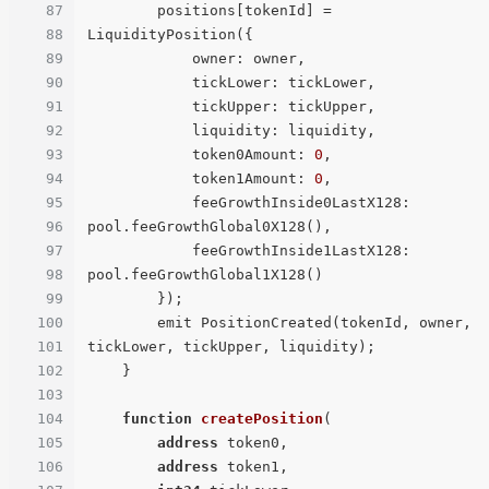
87
        positions[tokenId] = 
88
LiquidityPosition({

89
            owner: owner,

90
            tickLower: tickLower,

91
            tickUpper: tickUpper,

92
            liquidity: liquidity,

93
            token0Amount: 
0
,

94
            token1Amount: 
0
,

95
            feeGrowthInside0LastX128: 
96
pool.feeGrowthGlobal0X128(),

97
            feeGrowthInside1LastX128: 
98
pool.feeGrowthGlobal1X128()

99
        });

100
        emit PositionCreated(tokenId, owner, 
101
tickLower, tickUpper, liquidity);

102
    }

103
104
function
createPosition
(
105
address
 token0,

106
address
 token1,
