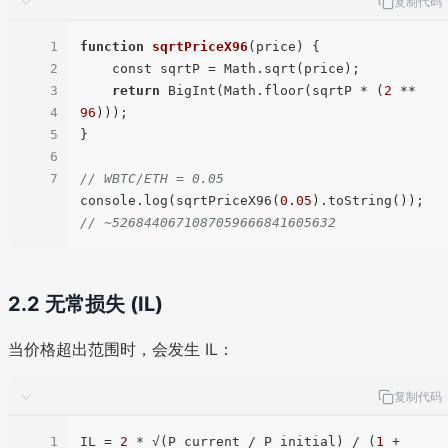
复制代码
1
function
sqrtPriceX96
(
price
) 
{

2
    const sqrtP = Math.sqrt(price);

3
return
 BigInt(Math.floor(sqrtP * (
2
 ** 
4
96
)));

5
}

6
7
// WBTC/ETH = 0.05
console.log(sqrtPriceX96(
0.05
).toString()); 
// ~5268440671087059666841605632
2.2 无常损失 (IL)
当价格超出范围时，会发生 IL：
复制代码
1
IL
 = 
2
 * √(P_current / P_initial) / (
1
 + 