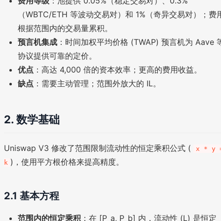
费用等级
：池提供 0.05%（稳定交易对）、0.3%
（WBTC/ETH 等波动交易对）和 1%（奇异交易对）；费
根据范围内的交易量累积。
预言机集成
：时间加权平均价格 (TWAP) 预言机为 Aave 
协议提供可靠的定价。
优点
：高达 4,000 倍的资本效率；更高的费用收益。
缺点
：需要主动管理；范围外放大的 IL。
2. 数学基础
Uniswap V3 修改了范围限制流动性的恒定乘积公式 (
x * y 
)，使用平方根价格来提高精度。
k
2.1 基本方程
范围内的恒定乘积
：在 [P_a, P_b] 内，流动性 (L) 是恒定